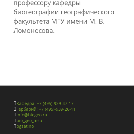
профессору кафедры
биогеографии географического
факультета МГУ имени М. В.
Ломоносова.
Кафедра: +7 (495)-939-47-17

Гербарий: +7 (495)-939-26-11

info@biogeo.ru

bio_geo_msu

bgsatino
