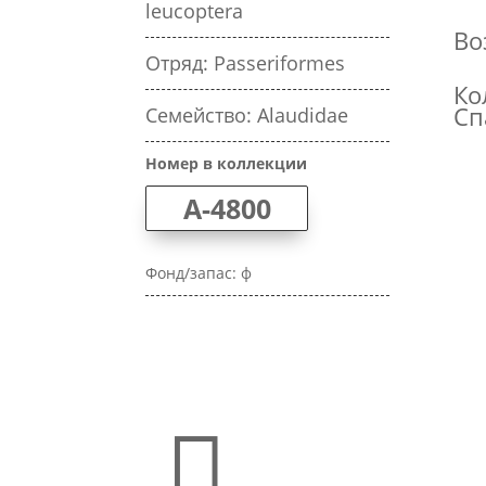
leucoptera
Во
Отряд: Passeriformes
Ко
Сп
Семейство: Alaudidae
Номер в коллекции
A-4800
Фонд/запас: ф
