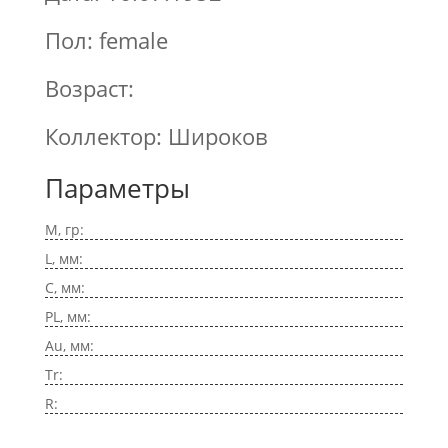
Пол: female
Возраст:
Коллектор: Широков
Параметры
M, гр:
L, мм:
C, мм:
PL, мм:
Au, мм:
Tr:
R: