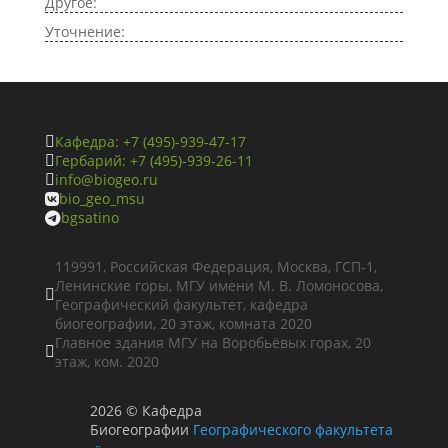
Другое:
Уточнение:
Кафедра: +7 (495)-939-47-17

Гербарий: +7 (495)-939-26-11

info@biogeo.ru

bio_geo_msu

bgsatino

119991, Российская Федерация, Москва, ГСП-1,
Ленинские горы, МГУ имени М. В. Ломоносова,

Географический факультет, кафедра
биогеографии, 20 этаж, комната 2020
Главное здания МГУ на Воробьёвых горах, 20

этаж, ком. 2020
2026
©
Кафедра
Биогеографии
Географического факультета