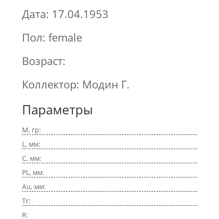
Дата: 17.04.1953
Пол: female
Возраст:
Коллектор: Модин Г.
Параметры
M, гр:
L, мм:
C, мм:
PL, мм:
Au, мм:
Tr:
R: