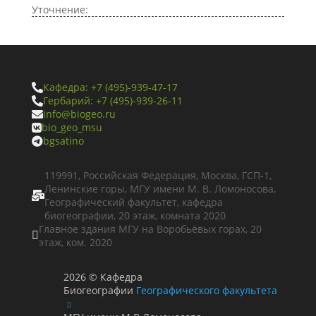
Уточнение:
Кафедра: +7 (495)-939-47-17

Гербарий: +7 (495)-939-26-11

info@biogeo.ru

bio_geo_msu

bgsatino

119991, Российская Федерация, Москва, ГСП-1,
Ленинские горы, МГУ имени М. В. Ломоносова,

Географический факультет, кафедра
биогеографии, 20 этаж, комната 2020
Главное здания МГУ на Воробьёвых горах, 20

этаж, ком. 2020
2026
©
Кафедра
Биогеографии
Географического факультета