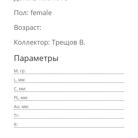
Пол: female
Возраст:
Коллектор: Трещов В.
Параметры
M, гр:
L, мм:
C, мм:
PL, мм:
Au, мм:
Tr:
R: