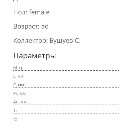
Пол: female
Возраст: ad
Коллектор: Бушуев С.
Параметры
M, гр:
L, мм:
C, мм:
PL, мм:
Au, мм:
Tr:
R: