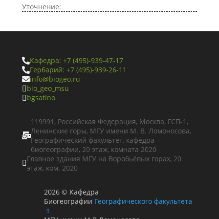
Уточнение:
Кафедра: +7 (495)-939-47-17

Гербарий: +7 (495)-939-26-11

info@biogeo.ru

bio_geo_msu

bgsatino

119991, Российская Федерация, Москва, ГСП-1,
Ленинские горы, МГУ имени М. В. Ломоносова,

Географический факультет, кафедра
биогеографии, 20 этаж, комната 2020
Главное здания МГУ на Воробьёвых горах, 20

этаж, ком. 2020
2026
©
Кафедра
Биогеографии
Географического факультета