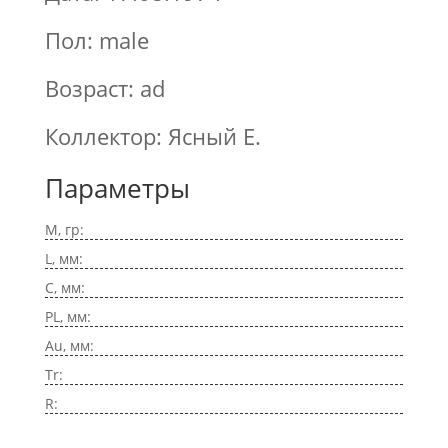
Пол: male
Возраст: ad
Коллектор: Ясный Е.
Параметры
M, гр:
L, мм:
C, мм:
PL, мм:
Au, мм:
Tr:
R: