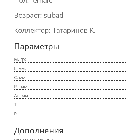
Пол: female
Возраст: subad
Коллектор: Татаринов К.
Параметры
M, гр:
L, мм:
C, мм:
PL, мм:
Au, мм:
Tr:
R:
Дополнения