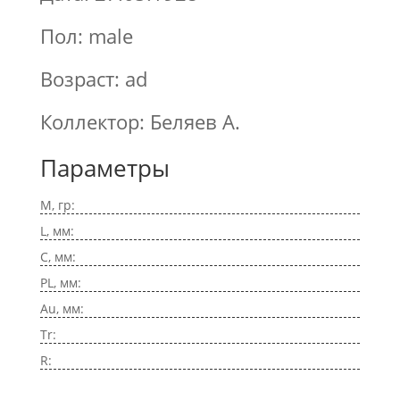
Пол: male
Возраст: ad
Коллектор: Беляев А.
Параметры
M, гр:
L, мм:
C, мм:
PL, мм:
Au, мм:
Tr:
R: