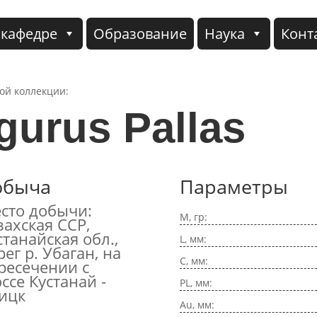
 кафедре
Образование
Наука
Конт
кой коллекции:
gurus Pallas
обыча
Параметры
сто добычи:
M, гр:
захская ССР,
станайская обл.,
L, мм:
рег р. Убаган, на
C, мм:
ресечении с
ссе Кустанай -
PL, мм:
ицк
Au, мм: