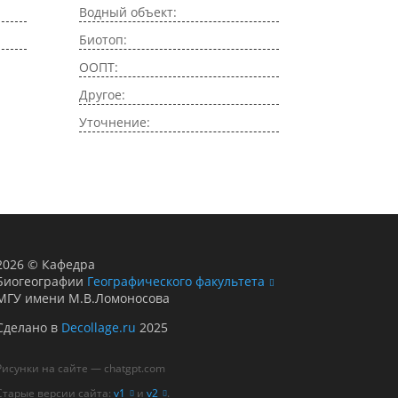
Водный объект:
Биотоп:
ООПТ:
Другое:
Уточнение:
2026
©
Кафедра
Биогеографии
Географического факультета
МГУ имени М.В.Ломоносова
Сделано в
Decollage.ru
2025
Рисунки на сайте — chatgpt.com
Старые версии сайта:
v1
и
v2
.