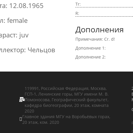
та: 12.08.1965
Tr:
R:
л: female
Дополнения
зраст: juv
Примечания: Cr. d!
Дополнение 1:
ллектор: Чельцов
Дополнение 2:
119991, Российская Федерация, Москва,
ГСП-1, Ленинские горы, МГУ имени М. В.
Ломоносова, Географический факультет,

кафедра биогеографии, 20 этаж, комната
2020
Главное здания МГУ на Воробьёвых горах,

20 этаж, ком. 2020