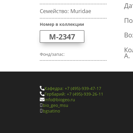
Да
Семейство: Muridae
По
Номер в коллекции
Во
M-2347
Ко
А.
Фонд/запас:
Кафедра: +7 (495)-939-47-17

Гербарий: +7 (495)-939-26-11

info@biogeo.ru

bio_geo_msu

bgsatino
