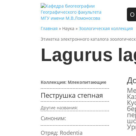
О
Главная
» Наука »
Зоологическая коллекция
Этикетка электронного каталога зоологичес
Lagurus la
Д
Коллекция: Млекопитающие
Ме
Пеструшка степная
Ка
Ку
бе
Другие названия:
пе
Синоним:
шо
Ур
Отряд: Rodentia