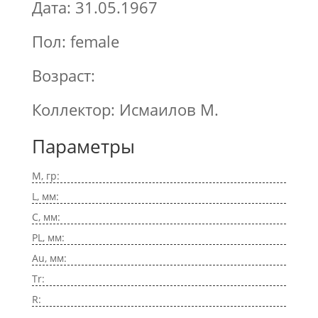
Дата: 31.05.1967
Пол: female
Возраст:
Коллектор: Исмаилов М.
Параметры
M, гр:
L, мм:
C, мм:
PL, мм:
Au, мм:
Tr:
R: