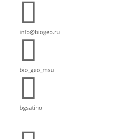

info@biogeo.ru

bio_geo_msu

bgsatino