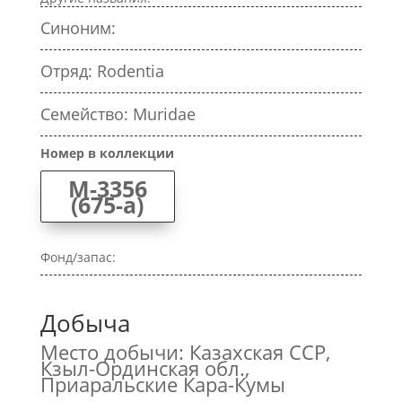
Синоним:
Отряд: Rodentia
Семейство: Muridae
Номер в коллекции
M-3356
(675-а)
Фонд/запас:
Добыча
Место добычи: Казахская ССР,
Кзыл-Ординская обл.,
Приаральские Кара-Кумы