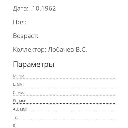
Дата: .10.1962
Пол:
Возраст:
Коллектор: Лобачев В.С.
Параметры
M, гр:
L, мм:
C, мм:
PL, мм:
Au, мм:
Tr:
R: