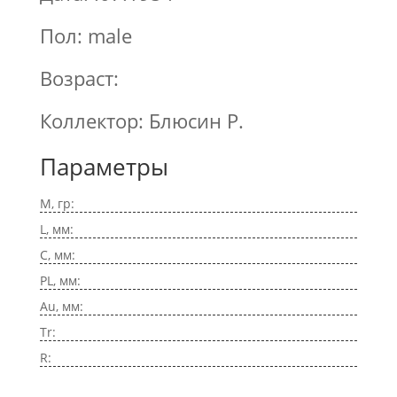
Пол: male
Возраст:
Коллектор: Блюсин Р.
Параметры
M, гр:
L, мм:
C, мм:
PL, мм:
Au, мм:
Tr:
R: