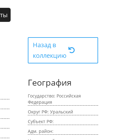
кты
Назад в
коллекцию
География
Государство: Российская
Федерация
Округ РФ: Уральский
Субъект РФ:
Адм. район: