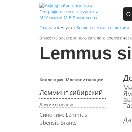
О
Главная
» Наука »
Зоологическая коллекция
Этикетка электронного каталога зоологичес
Lemmus sib
Д
Коллекция: Млекопитающие
Ме
Лемминг сибирский
Ям
вы
Та
Другие названия:
Синоним: Lemmus
Да
obensis Brants