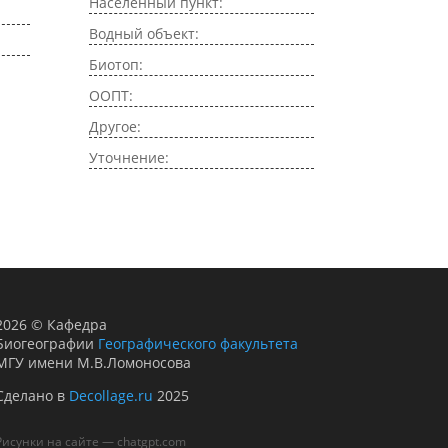
Населенный пункт:
Водный объект:
Биотоп:
ООПТ:
Другое:
Уточнение:
2026
©
Кафедра
Биогеографии
Географического факультета
МГУ имени М.В.Ломоносова
Сделано в
Decollage.ru
2025
Рисунки на сайте — chatgpt.com