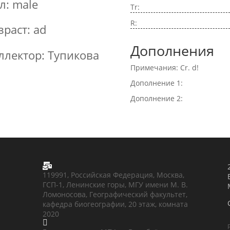
л: male
Tr:
R:
зраст: ad
Дополнения
ллектор: Тупикова
Примечания: Cr. d!
Дополнение 1:
Дополнение 2:

119991, Российская Федерация, Москва,
ГСП-1, Ленинские горы, МГУ имени М. В.
Ломоносова, Географический факультет,
кафедра биогеографии, 20 этаж, комната
2020
