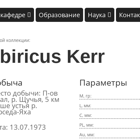
 кафедре
Образование
Наука
Конта
кой коллекции:
iricus Kerr
обыча
Параметры
сто добычи: П-ов
M, гр:
ал, р. Щучья, 5 км
ше устья р.
L, мм:
рседа-Яха
C, мм:
PL, мм:
та: 13.07.1973
Au, мм: