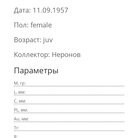
Дата: 11.09.1957
Пол: female
Возраст: juv
Коллектор: Неронов
Параметры
M, гр:
L, мм:
C, мм:
PL, мм:
Au, мм:
Tr:
R: