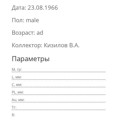
Дата: 23.08.1966
Пол: male
Возраст: ad
Коллектор: Кизилов В.А.
Параметры
M, гр:
L, мм:
C, мм:
PL, мм:
Au, мм:
Tr:
R: