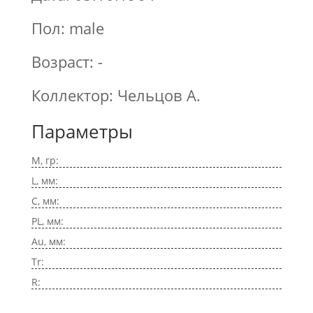
Пол: male
Возраст: -
Коллектор: Чельцов А.
Параметры
M, гр:
L, мм:
C, мм:
PL, мм:
Au, мм:
Tr:
R: