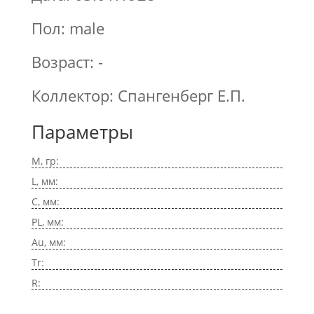
Пол: male
Возраст: -
Коллектор: Спангенберг Е.П.
Параметры
M, гр:
L, мм:
C, мм:
PL, мм:
Au, мм:
Tr:
R: