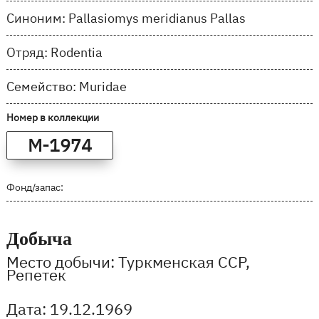
Синоним: Pallasiomys meridianus Pallas
Отряд: Rodentia
Семейство: Muridae
Номер в коллекции
M-1974
Фонд/запас:
Добыча
Место добычи: Туркменская ССР,
Репетек
Дата: 19.12.1969