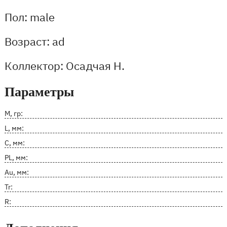
Пол: male
Возраст: ad
Коллектор: Осадчая Н.
Параметры
M, гр:
L, мм:
C, мм:
PL, мм:
Au, мм:
Tr:
R: