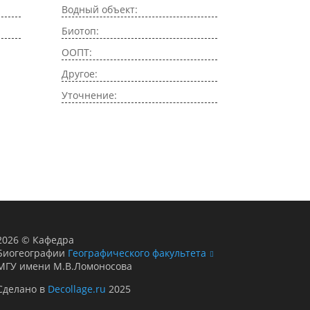
Водный объект:
Биотоп:
ООПТ:
Другое:
Уточнение:
2026
©
Кафедра
Биогеографии
Географического факультета
МГУ имени М.В.Ломоносова
Сделано в
Decollage.ru
2025