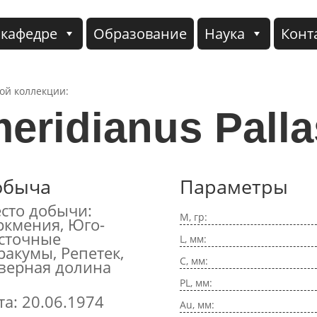
 кафедре
Образование
Наука
Конт
кой коллекции:
eridianus Palla
обыча
Параметры
сто добычи:
M, гр:
ркмения, Юго-
сточные
L, мм:
ракумы, Репетек,
C, мм:
верная долина
PL, мм:
та: 20.06.1974
Au, мм: