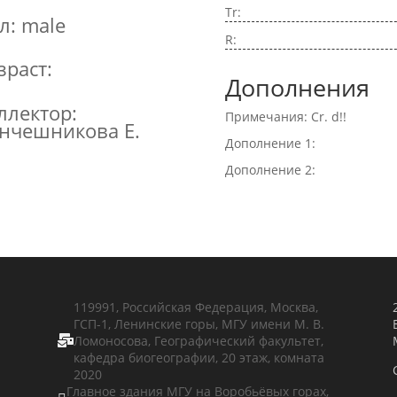
Tr:
л: male
R:
зраст:
Дополнения
ллектор:
Примечания: Cr. d!!
нчешникова Е.
Дополнение 1:
Дополнение 2:
119991, Российская Федерация, Москва,
ГСП-1, Ленинские горы, МГУ имени М. В.
Ломоносова, Географический факультет,

кафедра биогеографии, 20 этаж, комната
2020
Главное здания МГУ на Воробьёвых горах,