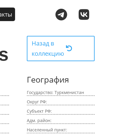
акты
Назад в
s
коллекцию
География
Государство: Туркменистан
Округ РФ:
Субъект РФ:
Адм. район:
Населенный пункт: