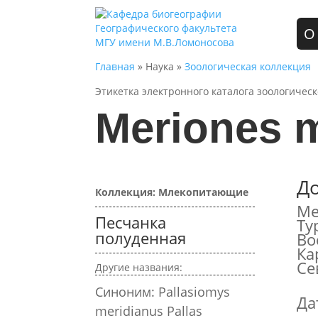
О
Главная
» Наука »
Зоологическая коллекция
Этикетка электронного каталога зоологичес
Meriones m
Д
Коллекция: Млекопитающие
Ме
Песчанка
Ту
полуденная
Во
Ка
Се
Другие названия:
Синоним: Pallasiomys
Да
meridianus Pallas