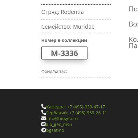
По
Отряд: Rodentia
Во
Семейство: Muridae
Ко
Номер в коллекции
Па
M-3336
Фонд/запас:
Кафедра: +7 (495)-939-47-17

Гербарий: +7 (495)-939-26-11

info@biogeo.ru

bio_geo_msu

bgsatino
