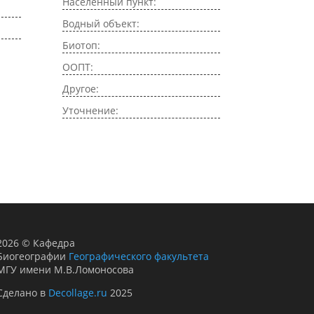
Населенный пункт:
Водный объект:
Биотоп:
ООПТ:
Другое:
Уточнение:
2026
©
Кафедра
Биогеографии
Географического факультета
МГУ имени М.В.Ломоносова
Сделано в
Decollage.ru
2025