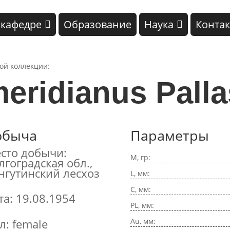
 кафедре
Образование
Наука
Конта
кой коллекции:
eridianus Palla
обыча
Параметры
сто добычи:
M, гр:
лгоградская обл.,
нгутинский лесхоз
L, мм:
C, мм:
та: 19.08.1954
PL, мм:
Au, мм:
л: female