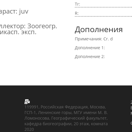
Tr:
зраст: juv
R:
ллектор: Зоогеогр.
Дополнения
икасп. эксп.
Примечания: Cr. d
Дополнение 1:
Дополнение 2:

119991, Российская Федерация, Москва,
ГСП-1, Ленинские горы, МГУ имени М. В.
Ломоносова, Географический факультет,
кафедра биогеографии, 20 этаж, комната
2020