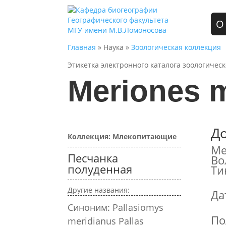
О
Главная
» Наука »
Зоологическая коллекция
Этикетка электронного каталога зоологичес
Meriones m
Д
Коллекция: Млекопитающие
Ме
Песчанка
Во
полуденная
Ти
Другие названия:
Да
Синоним: Pallasiomys
По
meridianus Pallas