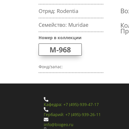
Во
Отряд: Rodentia
Ко
Семейство: Muridae
Пр
Номер в коллекции
M-968
Фонд/запас:

Кафедра: +7 (495)-939-47-17

Гербарий: +7 (495)-939-26-11

info@biogeo.ru