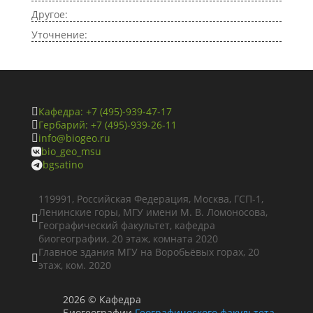
Другое:
Уточнение:
Кафедра: +7 (495)-939-47-17

Гербарий: +7 (495)-939-26-11

info@biogeo.ru

bio_geo_msu

bgsatino

119991, Российская Федерация, Москва, ГСП-1,
Ленинские горы, МГУ имени М. В. Ломоносова,

Географический факультет, кафедра
биогеографии, 20 этаж, комната 2020
Главное здания МГУ на Воробьёвых горах, 20

этаж, ком. 2020
2026
©
Кафедра
Биогеографии
Географического факультета