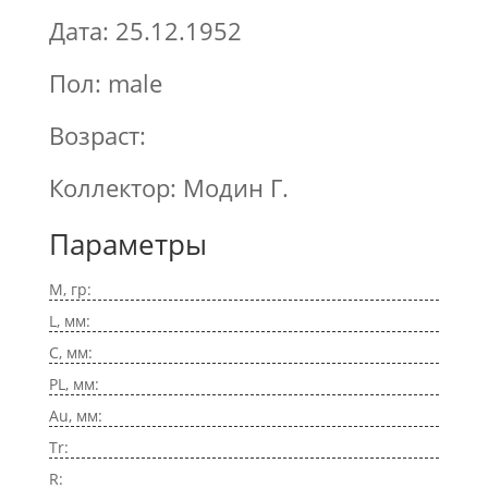
Дата: 25.12.1952
Пол: male
Возраст:
Коллектор: Модин Г.
Параметры
M, гр:
L, мм:
C, мм:
PL, мм:
Au, мм:
Tr:
R: