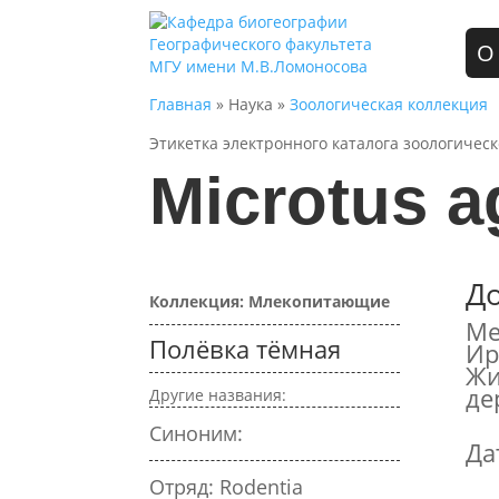
О
Главная
» Наука »
Зоологическая коллекция
Этикетка электронного каталога зоологичес
Microtus ag
Д
Коллекция: Млекопитающие
Ме
Полёвка тёмная
Ир
Жи
де
Другие названия:
Синоним:
Да
Отряд: Rodentia