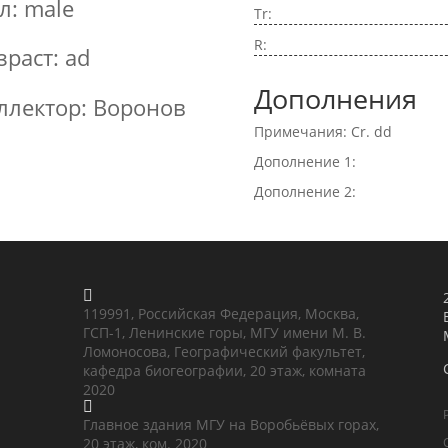
л: male
Tr:
R:
зраст: ad
Дополнения
ллектор: Воронов
Примечания: Cr. dd
Дополнение 1:
Дополнение 2:

119991, Российская Федерация, Москва,
ГСП-1, Ленинские горы, МГУ имени М. В.
Ломоносова, Географический факультет,
кафедра биогеографии, 20 этаж, комната
2020

Главное здания МГУ на Воробьёвых горах,
20 этаж, ком. 2020