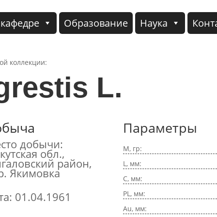
 кафедре
Образование
Наука
Конт
кой коллекции:
restis L.
обыча
Параметры
сто добычи:
M, гр:
кутская обл.,
галовский район,
L, мм:
р. Якимовка
C, мм:
PL, мм:
та: 01.04.1961
Au, мм: