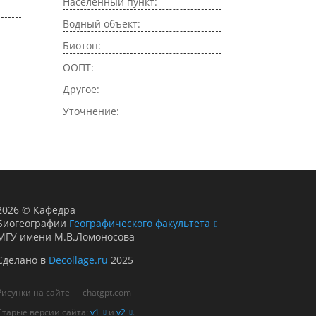
Населенный пункт:
Водный объект:
Биотоп:
ООПТ:
Другое:
Уточнение:
2026
©
Кафедра
Биогеографии
Географического факультета
МГУ имени М.В.Ломоносова
Сделано в
Decollage.ru
2025
Рисунки на сайте — chatgpt.com
Старые версии сайта:
v1
и
v2
.