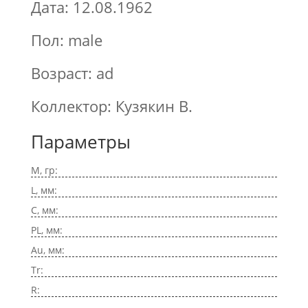
Дата: 12.08.1962
Пол: male
Возраст: ad
Коллектор: Кузякин В.
Параметры
M, гр:
L, мм:
C, мм:
PL, мм:
Au, мм:
Tr:
R: