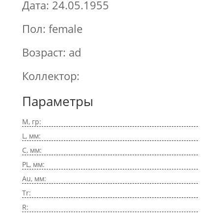
Дата: 24.05.1955
Пол: female
Возраст: ad
Коллектор:
Параметры
M, гр:
L, мм:
C, мм:
PL, мм:
Au, мм:
Tr:
R: