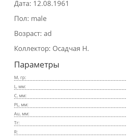
Дата: 12.08.1961
Пол: male
Возраст: ad
Коллектор: Осадчая Н.
Параметры
M, гр:
L, мм:
C, мм:
PL, мм:
Au, мм:
Tr:
R: