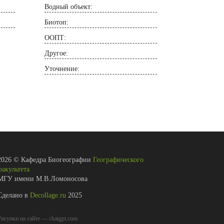
Водный объект:
Биотоп:
ООПТ:
Другое:
Уточнение:
2026
©
Кафедра Биогеографии
Географического
факультета
МГУ имени М.В.Ломоносова
Сделано в
Decollage.ru
2025
исунки на сайте — chatgpt.com