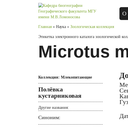
О 
Главная
» Наука »
Зоологическая коллекция
Этикетка электронного каталога зоологической ко
Microtus 
Д
Коллекция: Млекопитающие
Ме
Полёвка
Се
кустарниковая
Кав
Гу
Другие названия:
Дат
Синоним: