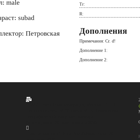
л: male
Tr:
R:
раст: subad
Дополнения
ллектор: Петровская
Примечания: Cr. d!
Дополнение 1:
Дополнение 2:

119991, Российская Федерация, Москва, ГСП-1,
Ленинские горы, МГУ имени М. В. Ломоносова,
Географический факультет, кафедра
биогеографии, 20 этаж, комната 2020

Главное здания МГУ на Воробьёвых горах, 20
Р
этаж, ком. 2020