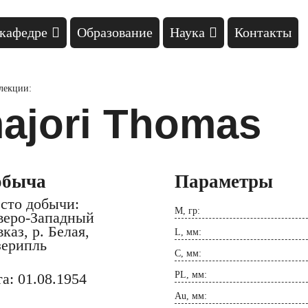
кафедре
Образование
Наука
Контакты
ллекции:
majori Thomas
обыча
Параметры
сто добычи:
M, гр:
веро-Западный
каз, р. Белая,
L, мм:
зерипль
C, мм:
PL, мм:
а: 01.08.1954
Au, мм: