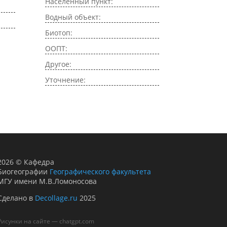
Населенный пункт:
Водный объект:
Биотоп:
ООПТ:
Другое:
Уточнение:
2026
©
Кафедра
Биогеографии
Географического факультета
МГУ имени М.В.Ломоносова
Сделано в
Decollage.ru
2025
Рисунки на сайте — chatgpt.com