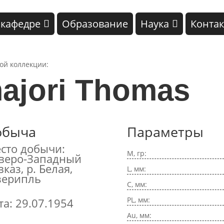
 кафедре
Образование
Наука
Конта
кой коллекции:
majori Thomas
обыча
Параметры
сто добычи:
M, гр:
веро-Западный
вказ, р. Белая,
L, мм:
зерипль
C, мм:
PL, мм:
та: 29.07.1954
Au, мм: