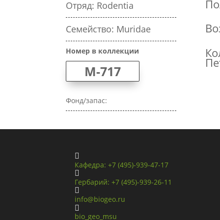
По
Отряд: Rodentia
Во
Семейство: Muridae
Ко
Номер в коллекции
Пе
M-717
Фонд/запас:

Кафедра: +7 (495)-939-47-17

Гербарий: +7 (495)-939-26-11

info@biogeo.ru

bio_geo_msu