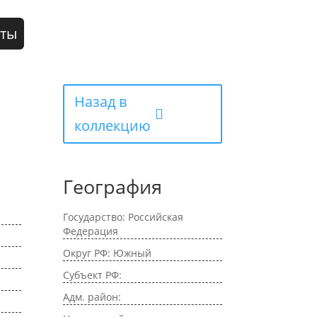
кты
Назад в
коллекцию
География
Государство: Российская
Федерация
Округ РФ: Южный
Субъект РФ:
Адм. район: