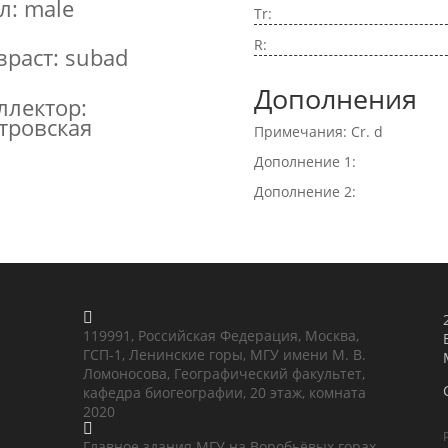
л: male
Tr:
R:
зраст: subad
Дополнения
ллектор:
тровская
Примечания: Cr. d
Дополнение 1:
Дополнение 2:

119991, Российская Федерация, Москва,
ГСП-1, Ленинские горы, МГУ имени М. В.
Ломоносова, Географический факультет,
кафедра биогеографии, 20 этаж, комната
2020

Главное здания МГУ на Воробьёвых горах,