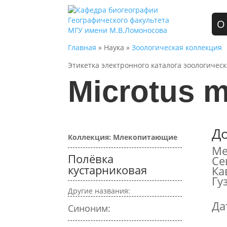
О
Главная
» Наука »
Зоологическая коллекция
Этикетка электронного каталога зоологичес
Microtus 
Д
Коллекция: Млекопитающие
Ме
Полёвка
Се
кустарниковая
Ка
Гу
Другие названия:
Да
Синоним: