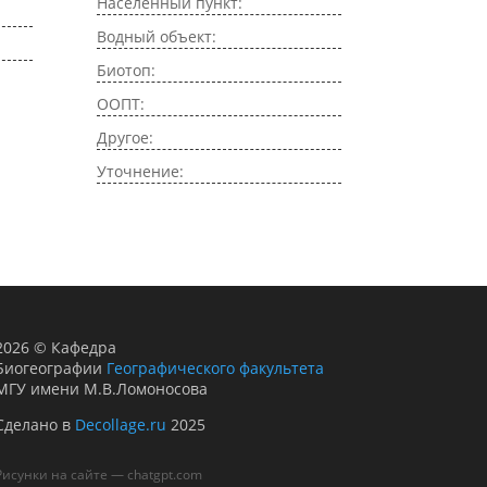
Населенный пункт:
Водный объект:
Биотоп:
ООПТ:
Другое:
Уточнение:
2026
©
Кафедра
Биогеографии
Географического факультета
МГУ имени М.В.Ломоносова
Сделано в
Decollage.ru
2025
Рисунки на сайте — chatgpt.com