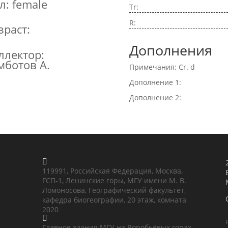
л: female
Tr:
R:
зраст:
Дополнения
ллектор:
мботов А.
Примечания: Cr. d
Дополнение 1:
Дополнение 2:

119991, Российская Федерация, Москва,
ГСП-1, Ленинские горы, МГУ имени М. В.
Ломоносова, Географический факультет,
кафедра биогеографии, 20 этаж, комната
2020

Главное здания МГУ на Воробьёвых горах,