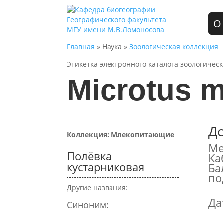
О
Главная
» Наука »
Зоологическая коллекция
Этикетка электронного каталога зоологичес
Microtus 
Д
Коллекция: Млекопитающие
Ме
Полёвка
Ка
кустарниковая
Ба
по
Другие названия:
Да
Синоним: