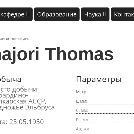
 кафедре
Образование
Наука
Конта
кой коллекции:
majori Thomas
обыча
Параметры
сто добычи:
M, гр:
бардино-
лкарская АССР,
L, мм:
дножье Эльбруса
C, мм:
PL, мм:
та: 25.05.1950
Au, мм: