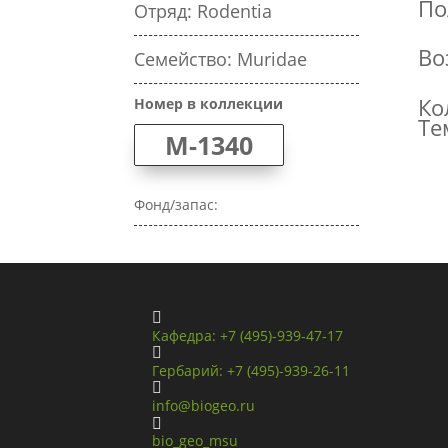
По
Отряд: Rodentia
Во
Семейство: Muridae
Ко
Номер в коллекции
Те
M-1340
Фонд/запас:

Кафедра: +7 (495)-939-47-17

Гербарий: +7 (495)-939-26-11

info@biogeo.ru

bio_geo_msu