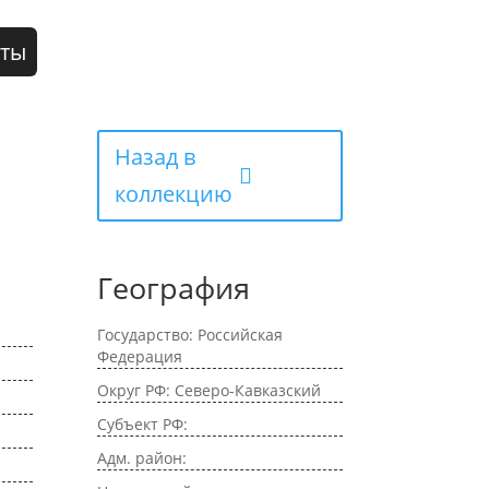
кты
Назад в
коллекцию
География
Государство: Российская
Федерация
Округ РФ: Северо-Кавказский
Субъект РФ:
Адм. район: