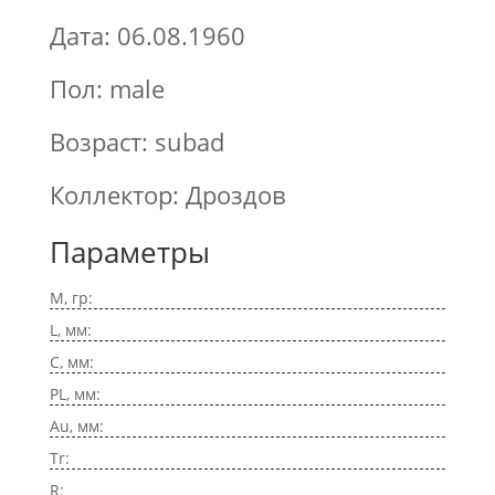
Дата: 06.08.1960
Пол: male
Возраст: subad
Коллектор: Дроздов
Параметры
M, гр:
L, мм:
C, мм:
PL, мм:
Au, мм:
Tr:
R: