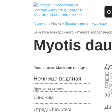
О
Главная
» Наука »
Зоологическая коллекция
Этикетка электронного каталога зоологичес
Myotis dau
Д
Коллекция: Млекопитающие
Ме
Ночница водяная
Мо
Пр
Те
Другие названия:
за
Синоним:
Да
Отряд: Chiroptera