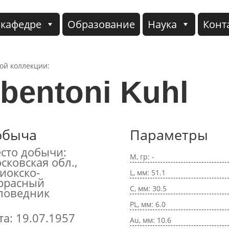
 кафедре
Образование
Наука
Конт
кой коллекции:
bentoni Kuhl
обыча
Параметры
сто добычи:
M, гр: -
сковская обл.,
иокско-
L, мм: 51.1
ррасный
C, мм: 30.5
поведник
PL, мм: 6.0
та: 19.07.1957
Au, мм: 10.6