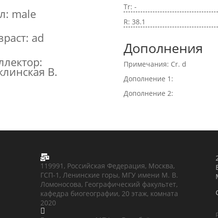
Tr: -
л: male
R: 38.1
зраст: ad
Дополнения
ллектор:
Примечания: Cr. d
клинская В.
Дополнение 1:
Дополнение 2:

119991, Российская Федерация, Москва,
ГСП-1, Ленинские горы, МГУ имени М. В.
Ломоносова, Географический факультет,
кафедра биогеографии, 20 этаж, комната
2020
