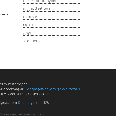
Населенный пункт:
Водный объект:
Биотоп:
ООПТ:
Другое:
Уточнение:
2026
©
Кафедра
Биогеографии
Географического факультета
МГУ имени М.В.Ломоносова
Сделано в
Decollage.ru
2025
Рисунки на сайте — chatgpt.com