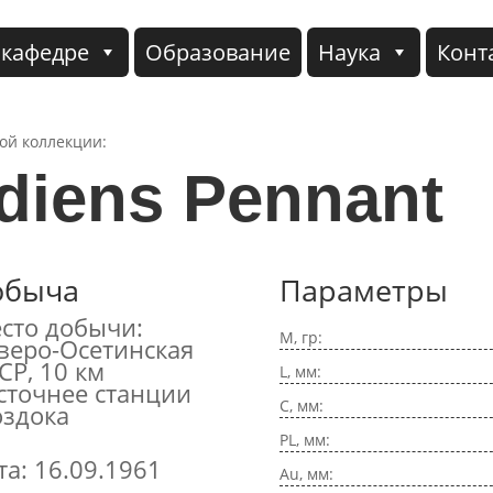
 кафедре
Образование
Наука
Конт
кой коллекции:
diens Pennant
обыча
Параметры
сто добычи:
M, гр:
веро-Осетинская
СР, 10 км
L, мм:
сточнее станции
C, мм:
здока
PL, мм:
та: 16.09.1961
Au, мм: