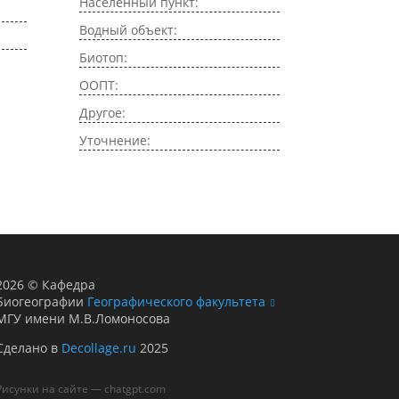
Населенный пункт:
Водный объект:
Биотоп:
ООПТ:
Другое:
Уточнение:
2026
©
Кафедра
Биогеографии
Географического факультета
МГУ имени М.В.Ломоносова
Сделано в
Decollage.ru
2025
Рисунки на сайте — chatgpt.com