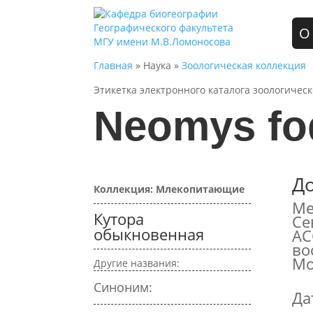
О
Главная
» Наука »
Зоологическая коллекция
Этикетка электронного каталога зоологичес
Neomys fo
Д
Коллекция: Млекопитающие
Ме
Кутора
Се
обыкновенная
АС
во
Мо
Другие названия:
Синоним:
Да