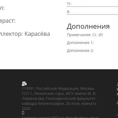
Tr:
л:
R:
зраст:
Дополнения
ллектор: Карасёва
Примечания: Cr. d!!
Дополнение 1:
Дополнение 2:

119991, Российская Федерация, Москва,
ГСП-1, Ленинские горы, МГУ имени М. В.
Ломоносова, Географический факультет,
кафедра биогеографии, 20 этаж, комната
2020

Главное здания МГУ на Воробьёвых горах,