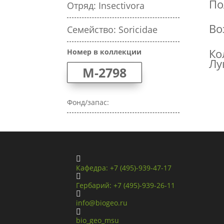
По
Отряд: Insectivora
Во
Семейство: Soricidae
Ко
Номер в коллекции
Лу
M-2798
Фонд/запас:

Кафедра: +7 (495)-939-47-17

Гербарий: +7 (495)-939-26-11

info@biogeo.ru

bio_geo_msu