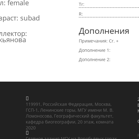
л: female
Tr:
R:
зраст: subad
Дополнения
ллектор:
кьянова
Примечания: Cr. +
Дополнение 1:
Дополнение 2:

119991, Российская Федерация, Москва,
ГСП-1, Ленинские горы, МГУ имени М. В.
Ломоносова, Географический факультет,
кафедра биогеографии, 20 этаж, комната
2020

Главное здания МГУ на Воробьёвых горах,