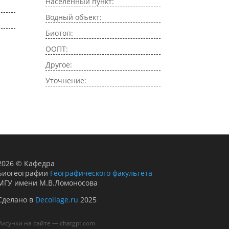
Населенный пункт:
Водный объект:
Биотоп:
ООПТ:
Другое:
Уточнение:
2026
©
Кафедра
Биогеографии
Географического факультета
МГУ имени М.В.Ломоносова
Сделано в
Decollage.ru
2025
Рисунки на сайте — chatgpt.com