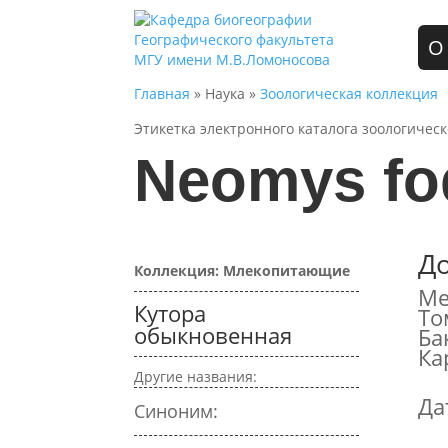
О
Главная
» Наука »
Зоологическая коллекция
Этикетка электронного каталога зоологичес
Neomys fo
Д
Коллекция: Млекопитающие
Ме
Кутора
То
обыкновенная
Ба
Ка
Другие названия:
Да
Синоним: