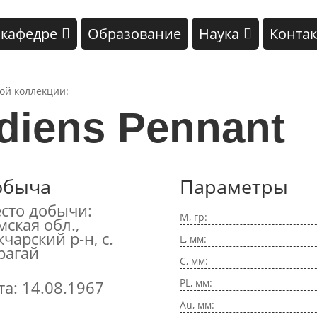
 кафедре
Образование
Наука
Конта
кой коллекции:
diens Pennant
обыча
Параметры
сто добычи:
M, гр:
мская обл.,
кчарский р-н, с.
L, мм:
рагай
C, мм:
PL, мм:
та: 14.08.1967
Au, мм: