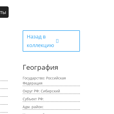
кты
Назад в
коллекцию
География
Государство: Российская
Федерация
Округ РФ: Сибирский
Субъект РФ:
Адм. район: