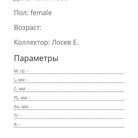
Пол: female
Возраст:
Коллектор: Лосев Е.
Параметры
M, гр: -
L, мм: -
C, мм: -
PL, мм: -
Au, мм: -
Tr: -
R: -