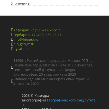
Уточнение:
Кафедра: +7 (495)-939-47-17

Гербарий: +7 (495)-939-26-11

info@biogeo.ru

bio_geo_msu

bgsatino

119991, Российская Федерация, Москва, ГСП-1,
Ленинские горы, МГУ имени М. В. Ломоносова,

Географический факультет, кафедра
биогеографии, 20 этаж, комната 2020
Главное здания МГУ на Воробьёвых горах, 20

этаж, ком. 2020
2026
©
Кафедра
Биогеографии
Географического факультета