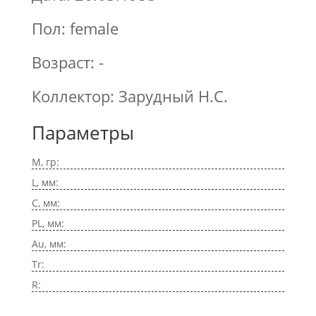
Пол: female
Возраст: -
Коллектор: Зарудный Н.С.
Параметры
M, гр:
L, мм:
C, мм:
PL, мм:
Au, мм:
Tr:
R: