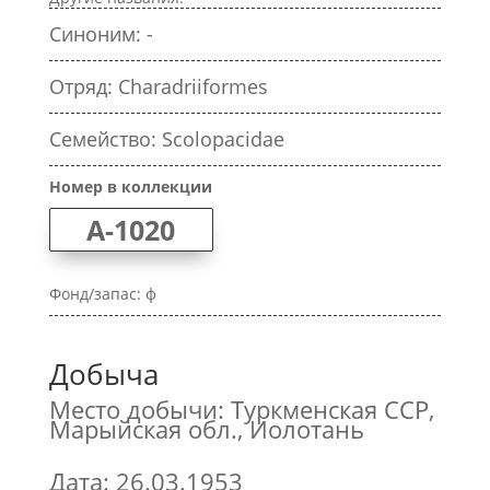
Синоним: -
Отряд: Charadriiformes
Семейство: Scolopacidae
Номер в коллекции
А-1020
Фонд/запас: ф
Добыча
Место добычи: Туркменская ССР,
Марыйская обл., Иолотань
Дата: 26.03.1953