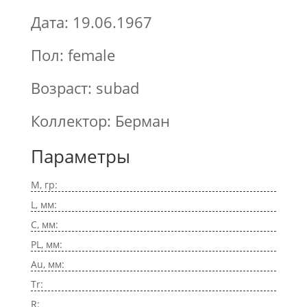
Дата: 19.06.1967
Пол: female
Возраст: subad
Коллектор: Берман
Параметры
M, гр:
L, мм:
C, мм:
PL, мм:
Au, мм:
Tr:
R: