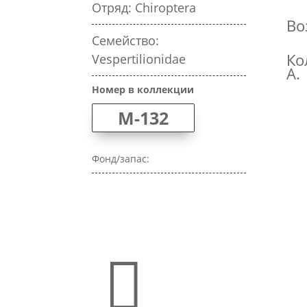
Отряд: Chiroptera
Во
Семейство:
Ко
Vespertilionidae
А.
Номер в коллекции
M-132
Фонд/запас:
