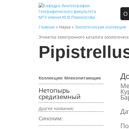
О
Главная
» Наука »
Зоологическая коллекция
Этикетка электронного каталога зоологичес
Pipistrellu
Д
Коллекция: Млекопитающие
Ме
Нетопырь
Ку
средиземный
Ба
Другие названия:
Да
Синоним:
По