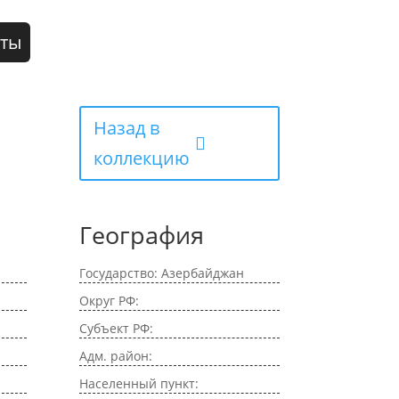
кты
Назад в
коллекцию
География
Государство: Азербайджан
Округ РФ:
Субъект РФ:
Адм. район:
Населенный пункт: