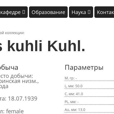
 кафедре
Образование
Наука
Конта
кой коллекции:
s kuhli Kuhl.
обыча
Параметры
сто добычи:
M, гр: -
ринская низм.,
рда
L, мм: 50.0
C, мм: 41.0
та: 18.07.1939
PL, мм: -
Au, мм: 13.0
л: female