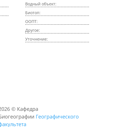
Водный объект:
Биотоп:
ООПТ:
Другое:
Уточнение:
2026
©
Кафедра
Биогеографии
Географического
факультета