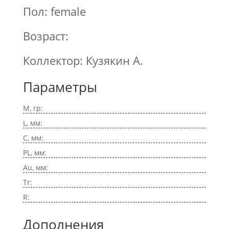
Пол: female
Возраст:
Коллектор: Кузякин А.
Параметры
M, гр:
L, мм:
C, мм:
PL, мм:
Au, мм:
Tr:
R:
Дополнения