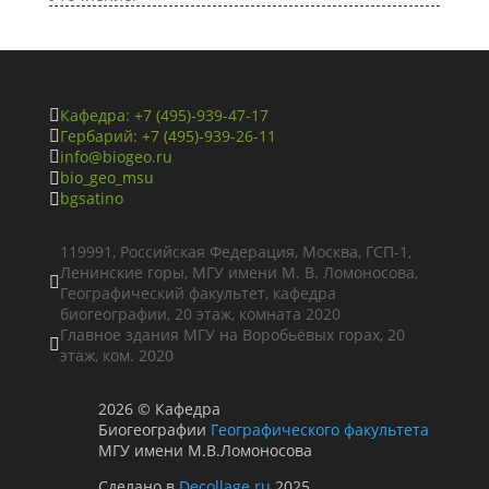
Кафедра: +7 (495)-939-47-17

Гербарий: +7 (495)-939-26-11

info@biogeo.ru

bio_geo_msu

bgsatino

119991, Российская Федерация, Москва, ГСП-1,
Ленинские горы, МГУ имени М. В. Ломоносова,

Географический факультет, кафедра
биогеографии, 20 этаж, комната 2020
Главное здания МГУ на Воробьёвых горах, 20

этаж, ком. 2020
2026
©
Кафедра
Биогеографии
Географического факультета
МГУ имени М.В.Ломоносова
Сделано в
Decollage.ru
2025