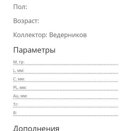
Пол:
Возраст:
Коллектор: Ведерников
Параметры
M, гр:
L, мм:
C, мм:
PL, мм:
Au, мм:
Tr:
R:
Дополнения