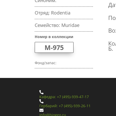
Синоним:
Да
Отряд: Rodentia
По
Семейство: Muridae
Во
Номер в коллекции
Ко
M-975
Б.
Фонд/запас:

Кафедра: +7 (495)-939-47-17

Гербарий: +7 (495)-939-26-11

info@biogeo.ru