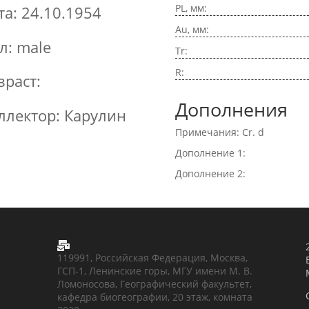
PL, мм:
та: 24.10.1954
Au, мм:
л: male
Tr:
R:
зраст:
Дополнения
ллектор: Карулин
Примечания: Cr. d
Дополнение 1:
Дополнение 2:

119991, Российская Федерация, Москва,
ГСП-1, Ленинские горы, МГУ имени М. В.
Ломоносова, Географический факультет,
кафедра биогеографии, 20 этаж, комната