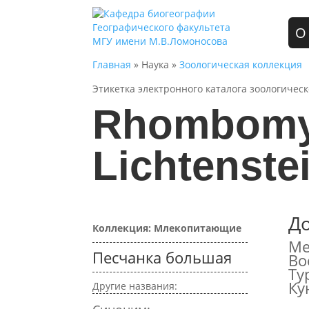
О
Главная
» Наука »
Зоологическая коллекция
Этикетка электронного каталога зоологичес
Rhombomy
Lichtenste
Д
Коллекция: Млекопитающие
Ме
Песчанка большая
Во
Ту
Ку
Другие названия: