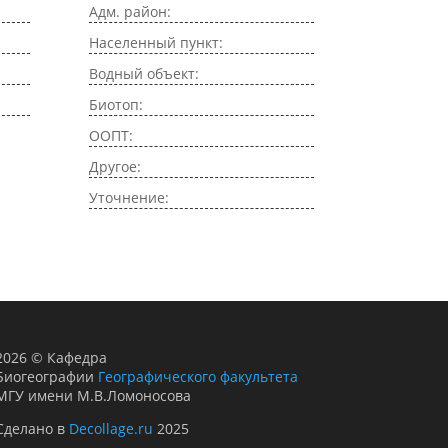
Адм. район:
Населенный пункт:
Водный объект:
Биотоп:
ООПТ:
Другое:
Уточнение:
2026
©
Кафедра
Биогеографии
Географического факультета
МГУ имени М.В.Ломоносова
Сделано в
Decollage.ru
2025