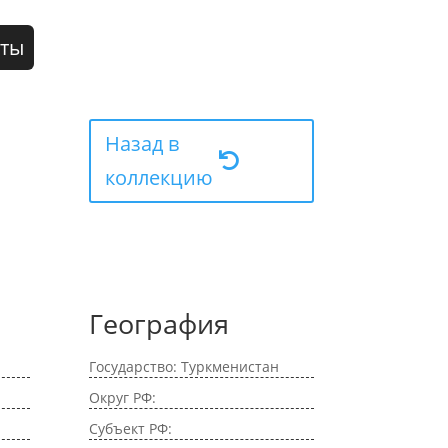
кты
Назад в
коллекцию
География
Государство: Туркменистан
Округ РФ:
Субъект РФ: