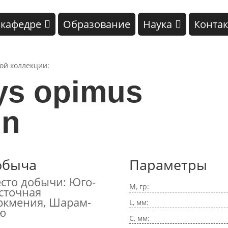
 кафедре
Образование
Наука
Конта
кой коллекции:
s opimus
in
обыча
Параметры
сто добычи: Юго-
M, гр:
сточная
ркмения, Шарам-
L, мм:
ю
C, мм: