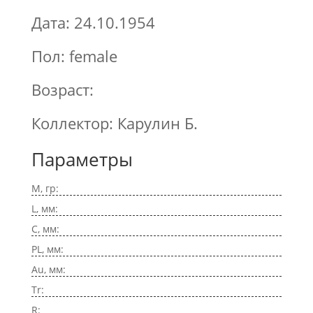
Дата: 24.10.1954
Пол: female
Возраст:
Коллектор: Карулин Б.
Параметры
M, гр:
L, мм:
C, мм:
PL, мм:
Au, мм:
Tr:
R: