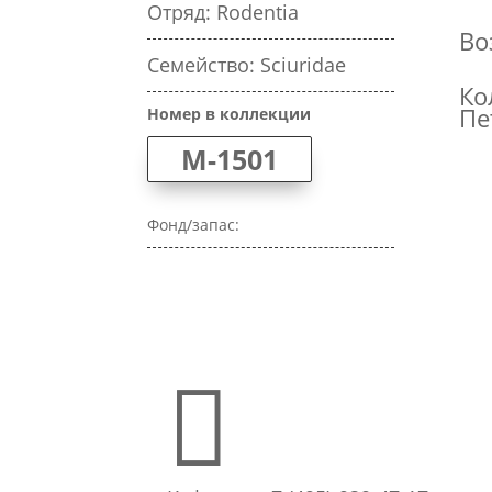
Отряд: Rodentia
Во
Семейство: Sciuridae
Ко
Пе
Номер в коллекции
M-1501
Фонд/запас:
