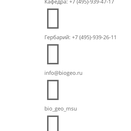
Кафедра: +7 (495)-939-47-17

Гербарий: +7 (495)-939-26-11

info@biogeo.ru

bio_geo_msu
