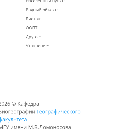
Населенный пункт:
Водный объект:
Биотоп:
ООПТ:
Другое:
Уточнение:
2026
©
Кафедра
Биогеографии
Географического
факультета
МГУ имени М.В.Ломоносова