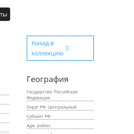
кты
Назад в
коллекцию
География
Государство: Российская
Федерация
Округ РФ: Центральный
Субъект РФ:
Адм. район: