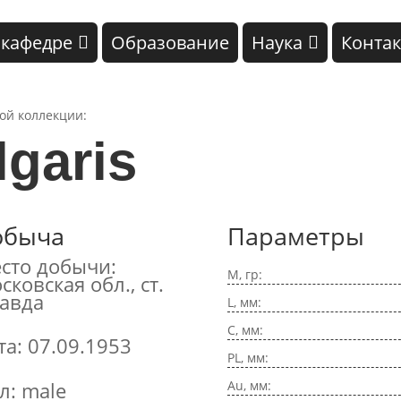
 кафедре
Образование
Наука
Конта
кой коллекции:
lgaris
обыча
Параметры
сто добычи:
M, гр:
сковская обл., ст.
авда
L, мм:
C, мм:
та: 07.09.1953
PL, мм:
Au, мм:
л: male