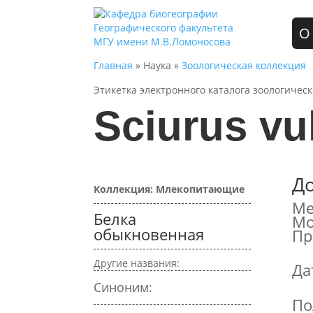
О
Главная
» Наука »
Зоологическая коллекция
Этикетка электронного каталога зоологичес
Sciurus vu
Д
Коллекция: Млекопитающие
Ме
Белка
Мо
обыкновенная
Пр
Другие названия:
Да
Синоним:
По