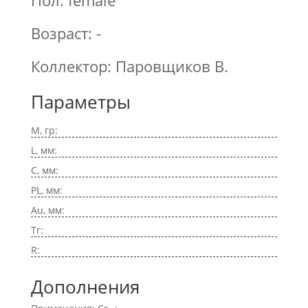
Пол: female
Возраст: -
Коллектор: Паровщиков В.
Параметры
M, гр:
L, мм:
C, мм:
PL, мм:
Au, мм:
Tr:
R:
Дополнения