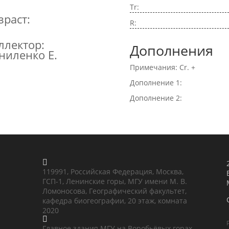
Tr:
зраст:
R:
ллектор:
Дополнения
ниленко Е.
Примечания: Cr. +
Дополнение 1:
Дополнение 2:

119991, Российская Федерация, Москва,
ГСП-1, Ленинские горы, МГУ имени М. В.
Ломоносова, Географический факультет,
кафедра биогеографии, 20 этаж, комната
2020

Главное здания МГУ на Воробьёвых горах,