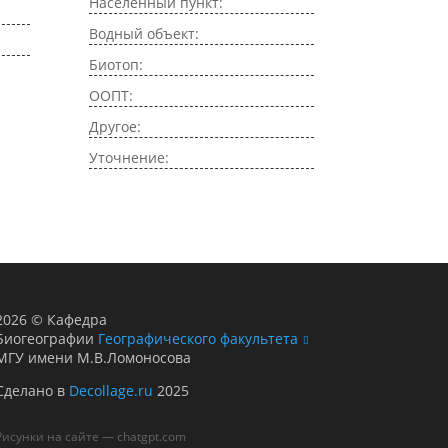
Населенный пункт:
Водный объект:
Биотоп:
ООПТ:
Другое:
Уточнение:
2026
©
Кафедра
Биогеографии
Географического факультета
МГУ имени М.В.Ломоносова
Сделано в
Decollage.ru
2025
Рисунки на сайте — chatgpt.com