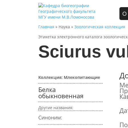
О
Главная
» Наука »
Зоологическая коллекция
Этикетка электронного каталога зоологичес
Sciurus vu
Д
Коллекция: Млекопитающие
Ме
Белка
Пр
обыкновенная
Ка
Другие названия:
Да
Синоним:
По