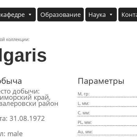
 кафедре
Образование
Наука
Конт
кой коллекции:
lgaris
обыча
Параметры
сто добычи:
M, гр:
иморский край,
валеровски район
L, мм:
C, мм:
та: 31.08.1972
PL, мм:
Au, мм:
л: male