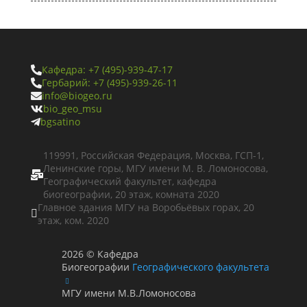
Кафедра: +7 (495)-939-47-17

Гербарий: +7 (495)-939-26-11

info@biogeo.ru

bio_geo_msu

bgsatino

119991, Российская Федерация, Москва, ГСП-1,
Ленинские горы, МГУ имени М. В. Ломоносова,

Географический факультет, кафедра
биогеографии, 20 этаж, комната 2020
Главное здания МГУ на Воробьёвых горах, 20

этаж, ком. 2020
2026
©
Кафедра
Биогеографии
Географического факультета
МГУ имени М.В.Ломоносова