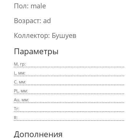
Пол: male
Возраст: ad
Коллектор: Бушуев
Параметры
M, гр:
L, мм:
C, мм:
PL, мм:
Au, мм:
Tr:
R:
Дополнения