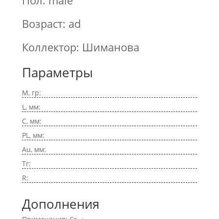
Пол: male
Возраст: ad
Коллектор: Шиманова
Параметры
M, гр:
L, мм:
C, мм:
PL, мм:
Au, мм:
Tr:
R:
Дополнения