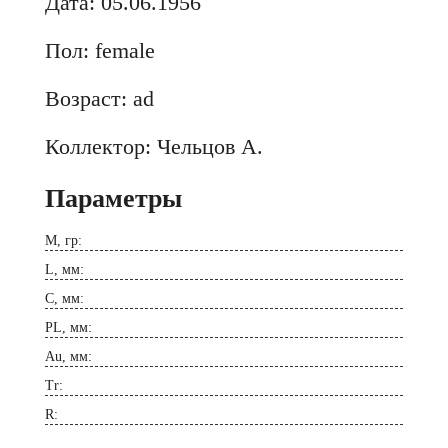
Дата: 05.06.1956
Пол: female
Возраст: ad
Коллектор: Чельцов А.
Параметры
M, гр:
L, мм:
C, мм:
PL, мм:
Au, мм:
Tr:
R: