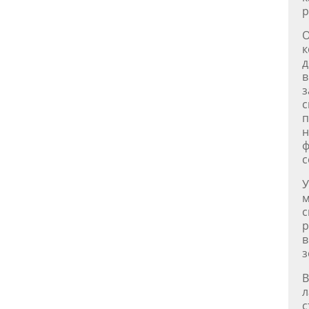
р
О
к
д
в
з
с
п
н
ф
с
У
м
с
р
в
з
В
л
с