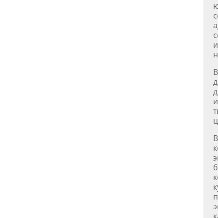
ю
с
а
с
и
н
В
д
д
и
т
ц
В
к
э
б
к
к
п
э
к