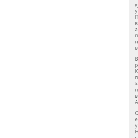
к
у
П
в
а
п
н
в
В
р
К
п
х
п
в
А
О
е
у
Н
с