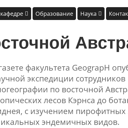
 кафедре
Образование
Наука
Конта
осточной Авст
 газете факультета GeograpH оп
аучной экспедиции сотрудников 
иогеографии по восточной Австр
опических лесов Кэрнса до бот
иднея, с изучением пирофитных 
никальных эндемичных видов.