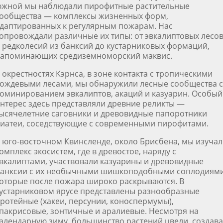
жной мы наблюдали пирофитные растительные
ообщества — комплексы жизненных форм,
даптированных к регулярным пожарам. Нас
опровождали различные их типы: от эвкалиптовых лесо
 редколесий из банксий до кустарниковых формаций,
апоминающих средиземноморский маквис.
 окрестностях Кэрнса, в зоне контакта с тропическими
ождевыми лесами, мы обнаружили лесные сообщества с
оминированием эвкалиптов, акаций и казуарин. Особый
нтерес здесь представляли древние реликты —
ысячелетние саговники и древовидные папоротники
иатеи, соседствующие с современными пирофитами.
 юго-восточном Квинсленде, около Брисбена, мы изуча
омплекс экосистем, где в древостое, наряду с
вкалиптами, участвовали казуарины и древовидные
анксии с их необычными шишкоподобными соплодиями
оторые после пожара широко раскрываются. В
устарниковом ярусе представлены разнообразные
ротейные (хакеи, персунии, коноспермумы),
пакрисовые, зонтичные и аралиевые. Несмотря на
алендарную зиму, большинство растений цвели, создав