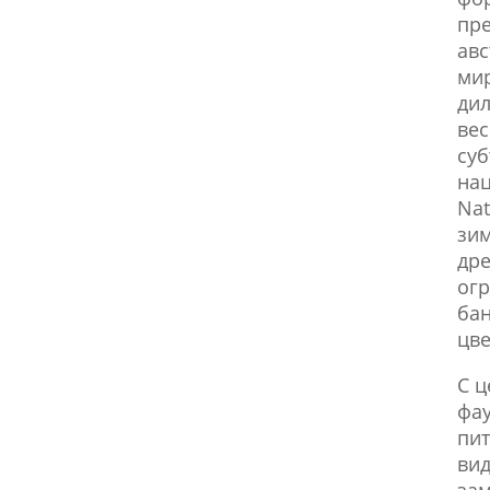
пр
авс
мир
дил
вес
су
нац
Nat
зим
др
огр
бан
цве
С ц
фа
пит
вид
зам