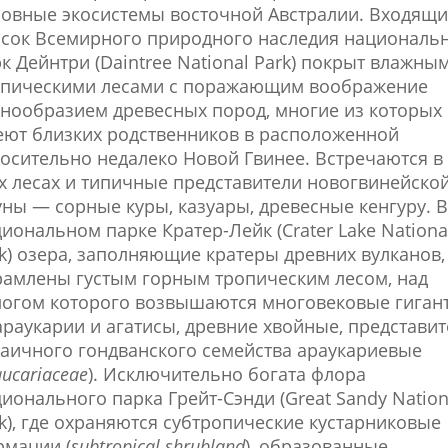
овные экосистемы восточной Австралии. Входящи
исок Всемирного природного наследия националь
к Дейнтри (Daintree National Park) покрыт влажны
опическими лесами с поражающим воображение
нообразием древесных пород, многие из которых
ют близких родственников в расположенной
осительно недалеко Новой Гвинее. Встречаются в
х лесах и типичные представители новогвинейско
ны — сорные куры, казуары, древесные кенгуру. В
иональном парке Кратер-Лейк (Crater Lake Nationa
k) озера, заполняющие кратеры древних вулканов,
амлены густым горным тропическим лесом, над
логом которого возвышаются многовековые гиган
раукарии и агатисы, древние хвойные, представи
аичного гондванского семейства араукариевые
aucariaceae
). Исключительно богата флора
ионального парка Грейт-Сэнди (Great Sandy Nation
k), где охраняются субтропические кустарниковые
рмации (
subtropical shrubland
), образованные