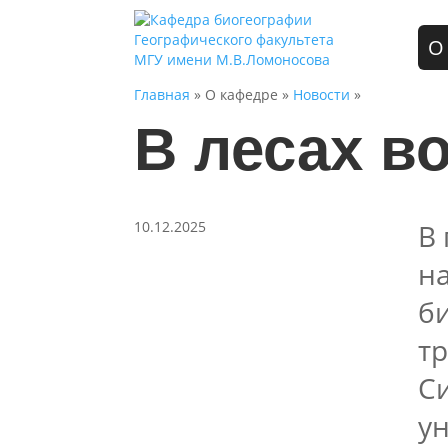
О
Главная
» О кафедре »
Новости
»
В лесах в
10.12.2025
В
н
б
тр
С
у