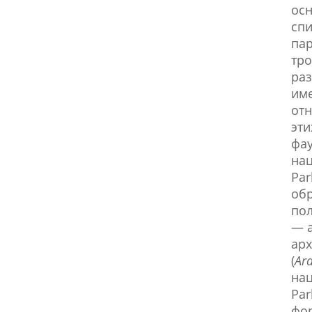
осн
сп
пар
тр
раз
име
отн
эти
фау
нац
Par
обр
по
— а
арх
(
Ar
нац
Par
фо