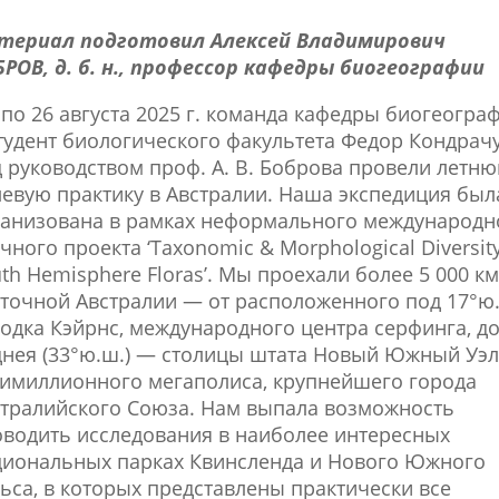
териал подготовил Алексей Владимирович
РОВ, д. б. н., профессор кафедры биогеографии
 по 26 августа 2025 г. команда кафедры биогеогра
тудент биологического факультета Федор Кондрач
 руководством проф. А. В. Боброва провели летн
евую практику в Австралии. Наша экспедиция был
ганизована в рамках неформального международн
чного проекта ‘Taxonomic & Morphological Diversity
th Hemisphere Floras’. Мы проехали более 5 000 км
точной Австралии — от расположенного под 17°ю
одка Кэйрнс, международного центра серфинга, д
нея (33°ю.ш.) — столицы штата Новый Южный Уэл
имиллионного мегаполиса, крупнейшего города
тралийского Союза. Нам выпала возможность
водить исследования в наиболее интересных
циональных парках Квинсленда и Нового Южного
ьса, в которых представлены практически все