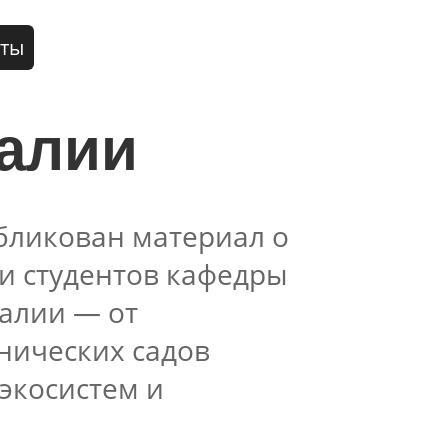
кты
ралии
убликован материал о
и студентов кафедры
алии — от
анических садов
экосистем и