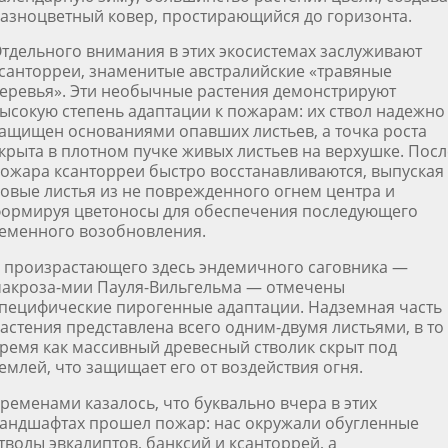
азноцветный ковер, простирающийся до горизонта.
тдельного внимания в этих экосистемах заслуживают
санторреи, знаменитые австралийские «травяные
еревья». Эти необычные растения демонстрируют
ысокую степень адаптации к пожарам: их ствол надежно
ащищен основаниями опавших листьев, а точка роста
крыта в плотном пучке живых листьев на верхушке. Посл
ожара ксанторреи быстро восстанавливаются, выпуская
овые листья из не поврежденного огнем центра и
ормируя цветоносы для обеспечения последующего
еменного возобновления.
 произрастающего здесь эндемичного саговника —
акроза-мии Пауля-Вильгельма — отмечены
пецифические пирогенные адаптации. Надземная часть
астения представлена всего одним-двумя листьями, в то
ремя как массивный древесный стволик скрыт под
емлей, что защищает его от воздействия огня.
ременами казалось, что буквально вчера в этих
андшафтах прошел пожар: нас окружали обугленные
тволы эвкалиптов, банксий и ксанторрей, а