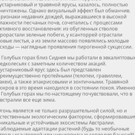
устарниковый и травяной ярусы, казалось, полностью
ничтожены. Однако визуальный эффект был обманчив.
ризнаки недавних дождей, выражавшиеся в высокой
лажности песчаных почв, сочетались с процессами
ктивного восстановления: из обугленных стволов
рорастали зеленые побеги, у ксанторрей отрастали
овые листья, а из земли массово появлялись молодые
сходы — наглядные проявления пирогенной сукцессии.
 Голубых горах близ Сиднея мы работали в эвкалиптовы
едколесьях с заметным количеством акаций.
устарниковый ярус здесь был представлен
реимущественно протейными (телопеи, гравиллеи,
акеи), а также эпакрисовыми и зонтичными. Травяной
окров в это время находился в состоянии покоя. Именн
 Голубых горах мы по-настоящему почувствовали, что в
встралии все еще зима.
гонь является не только разрушительной силой, но и
стественным экологическим фактором, сформировавши
никальные и устойчивые экосистемы Австралии.
аблюдаемые адаптации растений (будь то необычные
тволы ксанторрей или шишковидные соплодия банксий)