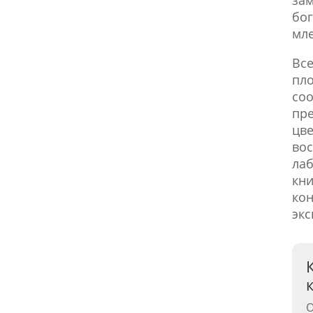
бог
мл
Все
пло
соо
пре
цве
вос
лаб
кни
кон
экс
О