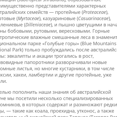
еимущественно представителями характерных
тралийских семейств — протейные (
Proteaceae
),
товые (
Myrtaceae
), казуариновые (
Casuarinaceae
),
лениевые (
Dilleniaceae
), и пышно цветущими в нач
ны бобовыми, рутовыми, вересковыми. Горные
бтропические влажные смешанные леса в знамени
иональном парке «Голубые горы» (Blue Mountains
ional Park) только пробуждались после австралий
ы: эвкалипты и акации трогались в рост,
евовидные папоротники разворачивали новые
омные листья, но многие кустарники, в том числе
ксии, хакеи, ламбертии и другие протейные, уже
ли.
елью пополнить наши знания об австралийской
уне мы посетили несколько специализированных
омников, в которых содержат и размножают редк
ы, — такие как коала, проехидна, утконос, а также
ечательный сиднейский парк Таронга (Taronga Par