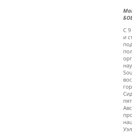
Ма
БОБ
С 9
и с
под
пол
ор
нау
Sou
вос
гор
Сид
пят
Авс
про
на
Уэл