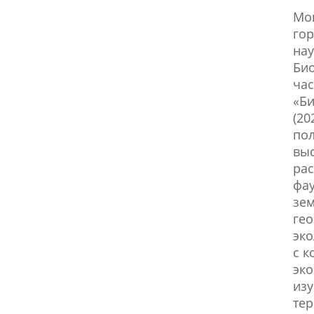
Мон
гор
нау
Био
час
«Б
(20
пол
выс
рас
фау
зем
гео
эко
с 
эко
из
те