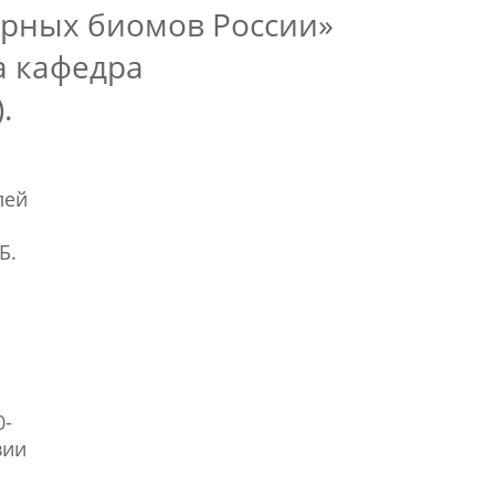
рных биомов России»
а кафедра
.
лей
Б.
0-
вии