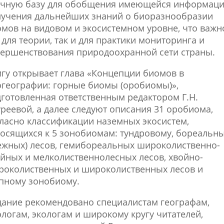
учную базу для обобщения имеющейся информаци
лучения дальнейших знаний о биоразнообразии
мов на видовом и экосистемном уровне, что важн
 для теории, так и для практики мониторинга и
ершенствования природоохранной сети страны.
гу открывает глава «Концепции биомов в
географии: горные биомы (оробиомы)»,
готовленная ответственным редактором Г.Н.
реевой, а далее следуют описания 31 оробиома,
ласно классификации наземных экосистем,
осящихся к 5 зонобиомам: тундровому, бореальн
ежных) лесов, гемибореальных широколиственно-
йных и мелколиственнолесных лесов, хвойно-
роколиственных и широколиственных лесов и
пному зонобиому.
ание рекомендовано специалистам географам,
логам, экологам и широкому кругу читателей,