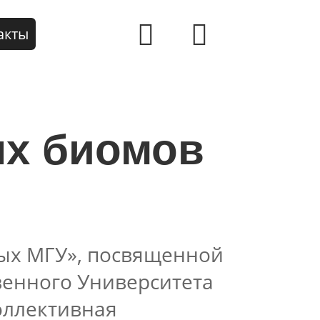
акты
ых биомов
ых МГУ», посвященной
венного Университета
оллективная