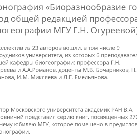
онография «Биоразнообразие го
под общей редакцией профессор
огеографии МГУ Г.Н. Огуреевой)
оллектив из 23 авторов вошли, в том числе 9
рудников университета, из которых 6 преподавате
ей кафедры биогеографии: профессора Г.Н.
реева и А.А.Романов, доценты М.В. Бочарников, Н.
нова, И.М. Микляева и Л.Г. Емельянова.
тор Московского университета академик РАН В.А.
овничий представил серию книг, посвященных 27
тнему юбилею МГУ, которое помещено в предисло
онографии.