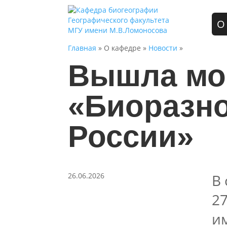
О
Главная
» О кафедре »
Новости
»
Вышла мо
«Биоразн
России»
26.06.2026
В
2
и