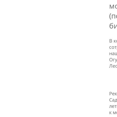
м
(
би
В к
сот
наш
Огу
Лео
Рек
Сад
ле
к м