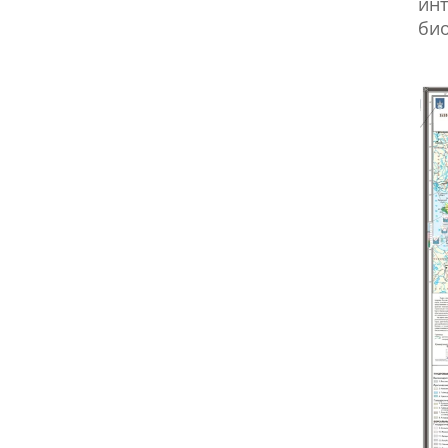
инт
био