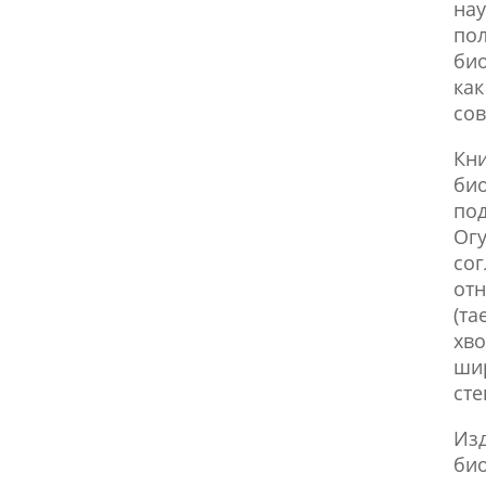
на
по
био
как
сов
Кни
био
под
Огу
сог
отн
(та
хво
ши
сте
Изд
био