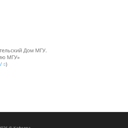
тельский Дом МГУ.
ию МГУ»
/
)
2026
©
Кафедра