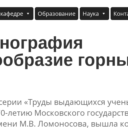
 кафедре
Образование
Наука
Конт
нография
ообразие горн
 серии «Труды выдающихся учен
70-летию Московского государст
мени М.В. Ломоносова, вышла к