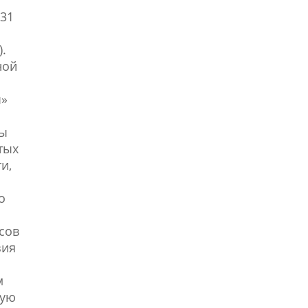
 31
.
ной
ы»
ны
тых
и,
о
сов
зия
м
ную