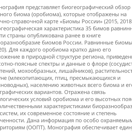
ография представляет биогеографический обзор
ного биома (оробиома), которые отображены на
чно-справочной карте «Биомы России» (2015, 2018)
географическая характеристика 35 бимов равнин
ти страны опубликована ранее в книге
иоразнообразие биомов России. Равнинные биом
20). Для каждого оробиома кратко дано его
ожение в природной структуре региона, приведе
отно-поясные спектры и данные о флоре (сосудис
тений, мохообразных, лишайников), растительност
не (млекопитающих, птиц, пресмыкающихся и
новодных), населению животных всего биома и ег
графических вариантов. Отражена связь
логических условий оробиома и его высотных поя
количественными характеристиками биоразнообра
систем, их современное состояние и степень
ученности. Дана информация по особо охраняемы
рриториям (ООПТ). Монография обеспечивает еди