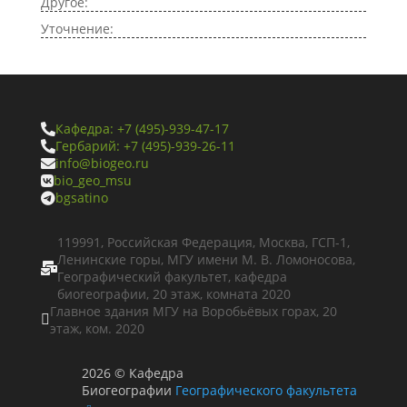
Другое:
Уточнение:
Кафедра: +7 (495)-939-47-17

Гербарий: +7 (495)-939-26-11

info@biogeo.ru

bio_geo_msu

bgsatino

119991, Российская Федерация, Москва, ГСП-1,
Ленинские горы, МГУ имени М. В. Ломоносова,

Географический факультет, кафедра
биогеографии, 20 этаж, комната 2020
Главное здания МГУ на Воробьёвых горах, 20

этаж, ком. 2020
2026
©
Кафедра
Биогеографии
Географического факультета