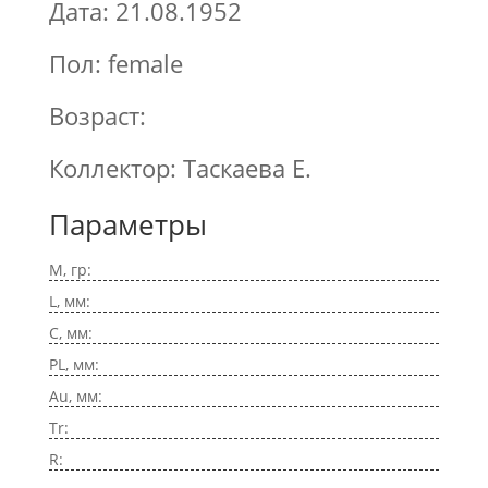
Дата: 21.08.1952
Пол: female
Возраст:
Коллектор: Таскаева Е.
Параметры
M, гр:
L, мм:
C, мм:
PL, мм:
Au, мм:
Tr:
R: